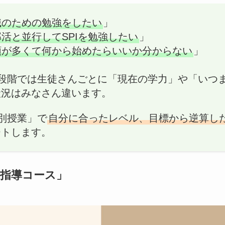
職のための勉強をしたい
」
活と並行してSPIを勉強したい
」
類が多くて何から始めたらいいか分からない
」
る段階では生徒さんごとに「現在の学力」や「いつ
状況はみなさん違います。
個別授業」で
自分に合ったレベル、目標から逆算し
ートします。
別指導コース」