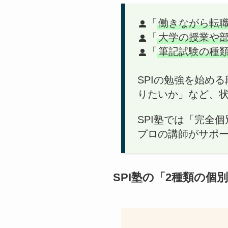
「
働きながら転
「
大学の授業や部
「
筆記試験の種
SPIの勉強を始め
りたいか」など、
SPI塾では「完全
プロの講師がサポ
SPI塾の「2種類の個